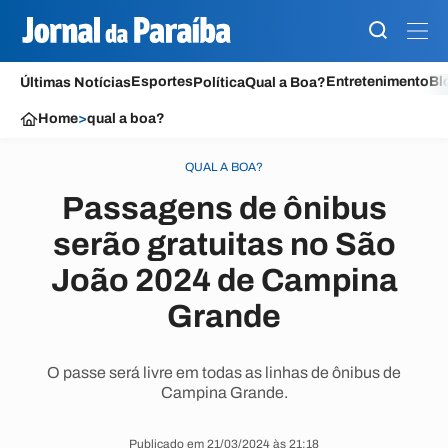
Esportes
Entretenimento
Bl
Últimas Notícias
Política
Qual a Boa?
Home
>
qual a boa?
QUAL A BOA?
Passagens de ônibus
serão gratuitas no São
João 2024 de Campina
Grande
O passe será livre em todas as linhas de ônibus de
Campina Grande.
Publicado em 21/03/2024 às 21:18