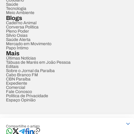
Cotidiano
Saúde
Tecnologia
Meio Ambiente
Blogs
Caderno Animal
Conversa Política
Pleno Poder
Sílvio Osias
Saúde Alerta
Mercado em Movimento
Papo Íntimo
Mais
Últimas Notícias
Tábuas de Marés em João Pessoa
Editais
Sobre o Jornal da Paraíba
Cabo Branco FM
CBN Paraíba
Expediente
Comercial
Fale Conosco
Política de Privacidade
Espaço Opinião
© REDE PARAÍBA DE COMUNICAÇÃO
Compartilhe o artigo
Developed by
Designed by