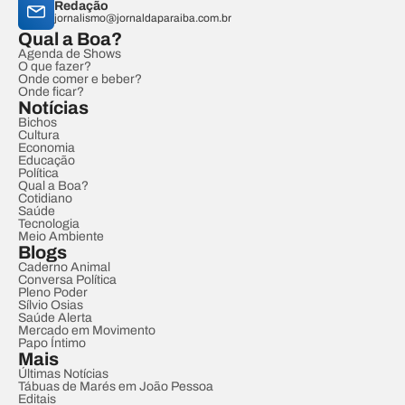
Redação
jornalismo@jornaldaparaiba.com.br
Qual a Boa?
Agenda de Shows
O que fazer?
Onde comer e beber?
Onde ficar?
Notícias
Bichos
Cultura
Economia
Educação
Política
Qual a Boa?
Cotidiano
Saúde
Tecnologia
Meio Ambiente
Blogs
Caderno Animal
Conversa Política
Pleno Poder
Sílvio Osias
Saúde Alerta
Mercado em Movimento
Papo Íntimo
Mais
Últimas Notícias
Tábuas de Marés em João Pessoa
Editais