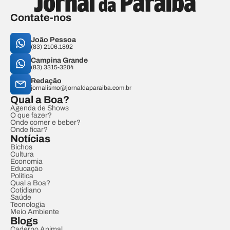
Contate-nos
João Pessoa
(83) 2106.1892
Campina Grande
(83) 3315-3204
Redação
jornalismo@jornaldaparaiba.com.br
Qual a Boa?
Agenda de Shows
O que fazer?
Onde comer e beber?
Onde ficar?
Notícias
Bichos
Cultura
Economia
Educação
Política
Qual a Boa?
Cotidiano
Saúde
Tecnologia
Meio Ambiente
Blogs
Caderno Animal