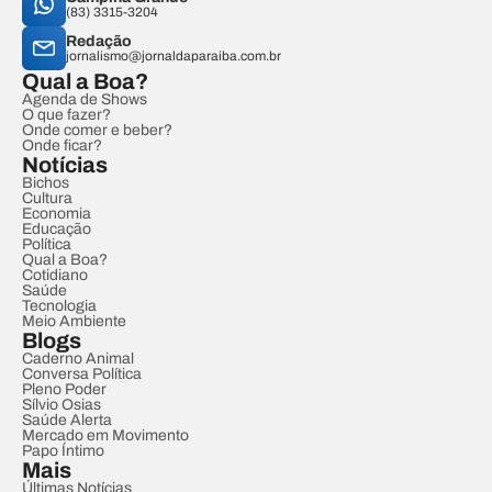
(83) 3315-3204
Redação
jornalismo@jornaldaparaiba.com.br
Qual a Boa?
Agenda de Shows
O que fazer?
Onde comer e beber?
Onde ficar?
Notícias
Bichos
Cultura
Economia
Educação
Política
Qual a Boa?
Cotidiano
Saúde
Tecnologia
Meio Ambiente
Blogs
Caderno Animal
Conversa Política
Pleno Poder
Sílvio Osias
Saúde Alerta
Mercado em Movimento
Papo Íntimo
Mais
Últimas Notícias