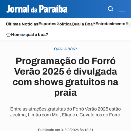
Esportes
Entretenimento
Bl
Últimas Notícias
Política
Qual a Boa?
Home
>
qual a boa?
QUAL A BOA?
Programação do Forró
Verão 2025 é divulgada
com shows gratuitos na
praia
Entre as atrações gratuitas do Forró Verão 2025 estão
Joelma, Limão com Mel, Eliane e Cavaleiros do Forró.
Publicado em 31/10/2024 às 12:51