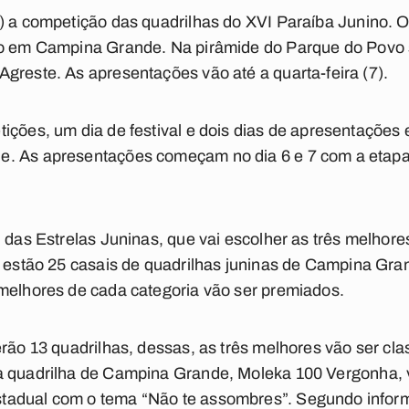
6) a competição das
quadrilhas do XVI Paraíba Junino
. 
to em
Campina Grande
. Na pirâmide do
Parque do Povo
greste. As apresentações vão até a quarta-feira (7).
ições, um dia de festival e dois dias de apresentaçõe
. As apresentações começam no dia 6 e 7 com a etapa 
l das Estrelas Juninas
, que vai escolher as três melhore
a estão 25 casais de
quadrilhas juninas
de Campina Grand
 melhores de cada categoria vão ser premiados.
rão 13 quadrilhas, dessas, as três melhores vão ser cla
a quadrilha de Campina Grande,
Moleka 100 Vergonha
,
tadual com o tema “Não te assombres”. Segundo infor