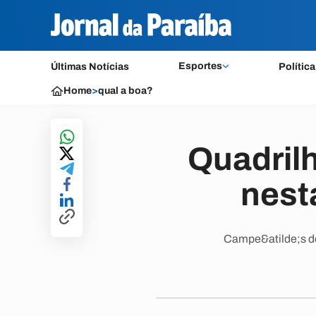
Esportes
Últimas Notícias
Política
Home
>
qual a boa?
Quadril
nest
Campe&atilde;s de