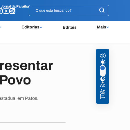
o
o
Jornal da Paraíba
Jornal da Paraíba
Editorias
Mais
Editais
resentar
 Povo
estadual em Patos.