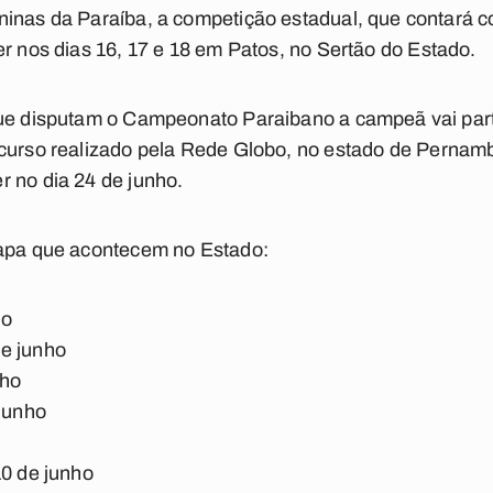
ninas da Paraíba, a competição estadual, que contará
er nos dias 16, 17 e 18 em
Patos
, no
Sertão
do Estado.
que disputam o Campeonato Paraibano a campeã vai part
curso realizado pela
Rede Globo
, no estado de
Pernam
 no dia 24 de junho.
tapa que acontecem no Estado:
ho
e junho
nho
 junho
10 de junho