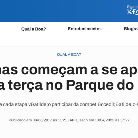
Siga 
Siga 
Entretenimento
Blogs
Qual a Boa?
QUAL A BOA?
has começam a se ap
a terça no Parque do
 cada etapa v&atilde;o participar da competi&ccedil;&atilde;o 
Publicado em 06/06/2017 às 11:21 | Atualizado em 18/04/2023 às 17:22