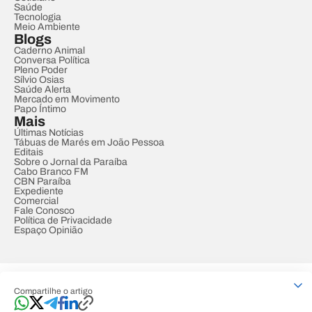
Saúde
Tecnologia
Meio Ambiente
Blogs
Caderno Animal
Conversa Política
Pleno Poder
Sílvio Osias
Saúde Alerta
Mercado em Movimento
Papo Íntimo
Mais
Últimas Notícias
Tábuas de Marés em João Pessoa
Editais
Sobre o Jornal da Paraíba
Cabo Branco FM
CBN Paraíba
Expediente
Comercial
Fale Conosco
Política de Privacidade
Espaço Opinião
© REDE PARAÍBA DE COMUNICAÇÃO
Compartilhe o artigo
Developed by
Designed by