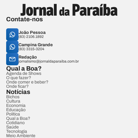
Contate-nos
João Pessoa
(83) 2106.1892
Campina Grande
(83) 3315-3204
Redação
jornalismo@jornaldaparaiba.com.br
Qual a Boa?
Agenda de Shows
O que fazer?
Onde comer e beber?
Onde ficar?
Notícias
Bichos
Cultura
Economia
Educação
Política
Qual a Boa?
Cotidiano
Saúde
Tecnologia
Meio Ambiente