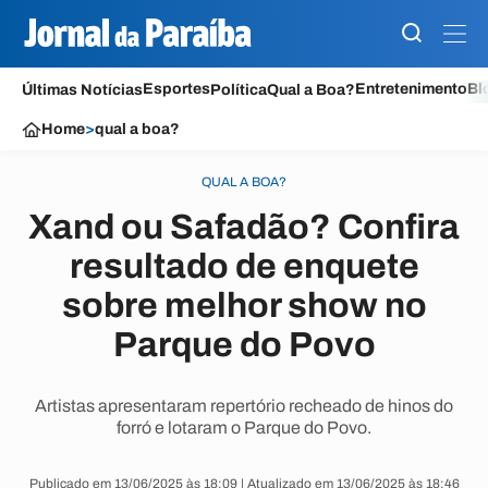
Esportes
Entretenimento
Bl
Últimas Notícias
Política
Qual a Boa?
Home
>
qual a boa?
QUAL A BOA?
Xand ou Safadão? Confira
resultado de enquete
sobre melhor show no
Parque do Povo
Artistas apresentaram repertório recheado de hinos do
forró e lotaram o Parque do Povo.
Publicado em 13/06/2025 às 18:09 | Atualizado em 13/06/2025 às 18:46