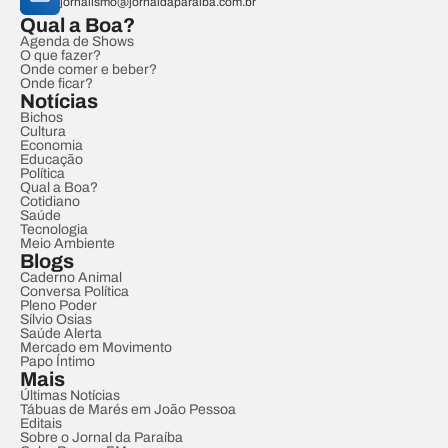
jornalismo@jornaldaparaiba.com.br
Qual a Boa?
Agenda de Shows
O que fazer?
Onde comer e beber?
Onde ficar?
Notícias
Bichos
Cultura
Economia
Educação
Política
Qual a Boa?
Cotidiano
Saúde
Tecnologia
Meio Ambiente
Blogs
Caderno Animal
Conversa Política
Pleno Poder
Sílvio Osias
Saúde Alerta
Mercado em Movimento
Papo Íntimo
Mais
Últimas Notícias
Tábuas de Marés em João Pessoa
Editais
Sobre o Jornal da Paraíba