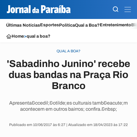
Esportes
Entretenimento
Bl
Últimas Notícias
Política
Qual a Boa?
Home
>
qual a boa?
QUAL A BOA?
'Sabadinho Junino' recebe
duas bandas na Praça Rio
Branco
Apresenta&ccedil;&otilde;es culturais tamb&eacute;m
acontecem em outros bairros; confira.&nbsp;
Publicado em 10/06/2017 às 6:27 | Atualizado em 18/04/2023 às 17:22