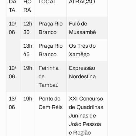
DA
HO
LOCAL
ATRAÇÃO
TA
RA
10/
12h
Praça Rio
Fulô de
06
30
Branco
Mussambê
13h
Praça Rio
Os Três do
45
Branco
Xamêgo
10/
19h
Feirinha
Expressão
06
de
Nordestina
Tambaú
13/
19h
Ponto de
XXI Concurso
06
Cem Réis
de Quadrilhas
Juninas de
João Pessoa
e Região