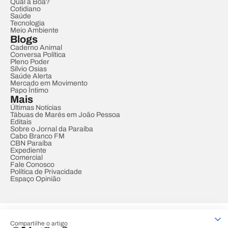
Qual a Boa?
Cotidiano
Saúde
Tecnologia
Meio Ambiente
Blogs
Caderno Animal
Conversa Política
Pleno Poder
Sílvio Osias
Saúde Alerta
Mercado em Movimento
Papo Íntimo
Mais
Últimas Notícias
Tábuas de Marés em João Pessoa
Editais
Sobre o Jornal da Paraíba
Cabo Branco FM
CBN Paraíba
Expediente
Comercial
Fale Conosco
Política de Privacidade
Espaço Opinião
© REDE PARAÍBA DE COMUNICAÇÃO
Compartilhe o artigo