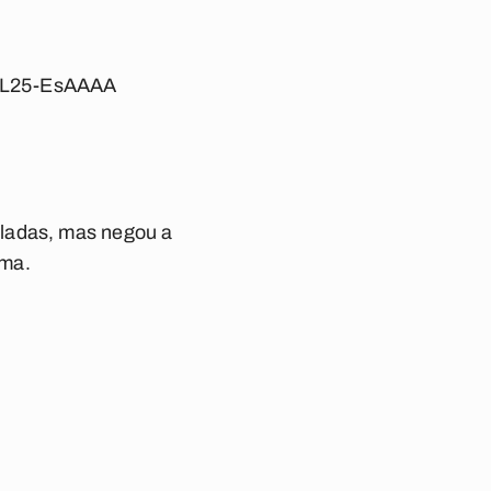
vdL25-EsAAAA
uladas, mas negou a
ama.