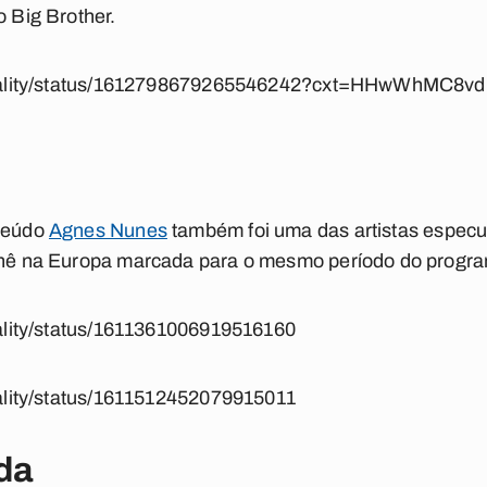
o Big Brother.
ralreality/status/1612798679265546242?cxt=HHwWhMC8
nteúdo
Agnes Nunes
também foi uma das artistas espec
urnê na Europa marcada para o mesmo período do progr
reality/status/1611361006919516160
reality/status/1611512452079915011
da