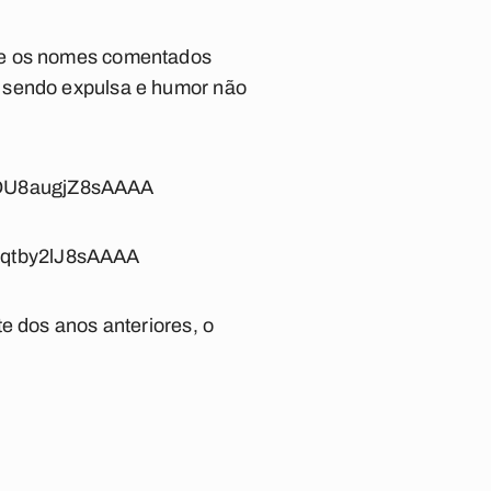
tre os nomes comentados
a sendo expulsa e humor não
.
gMDU8augjZ8sAAAA
Cqtby2lJ8sAAAA
e dos anos anteriores, o