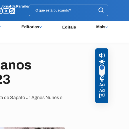
o
o
Jornal da Paraíba
Jornal da Paraíba
Editorias
Mais
Editais
banos
23
a de Sapato Jr, Agnes Nunes e