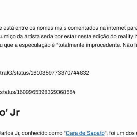
e está entre os nomes mais comentados na internet par
umiço da artista seria por estar nesta edição do reality.
u que a especulação é "totalmente improcedente. Não fa
centralG/status/1610359773370744832
itu/status/1609965398329368584
o' Jr
arlos Jr, conhecido como "
Cara de Sapato
", foi um dos