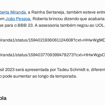
berta Miranda
, a Rainha Sertaneja, também esteve en
 em
João Pessoa
, Roberta brincou dizendo que acabari
fosse para o BBB 23. A assessoria também negou ao UOL
rtaMiranda1/status/1594021936061124608?cxt=HHwW
rtaMiranda1/status/1594037709399478273?cxt=HHwWgs
sil 2023 será apresentada por Tadeu Schmidt e, diferent
hão pode aumentar ao longo da temporada.
ola