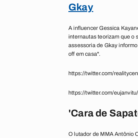
Gkay
A influencer Gessica Kayan
internautas teorizam que o s
assessoria de Gkay informo
off em casa".
https://twitter.com/reality
https://twitter.com/eujanv
'Cara de Sapat
O lutador de MMA Antônio C