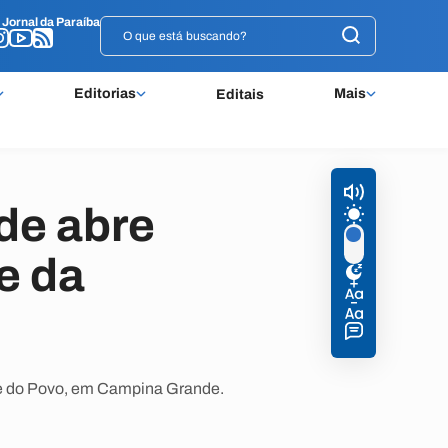
o
o
Jornal da Paraíba
Jornal da Paraíba
Editorias
Mais
Editais
de abre
e da
ue do Povo, em Campina Grande.