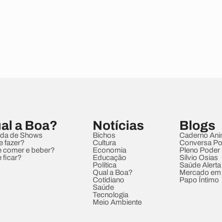
al a Boa?
Notícias
Blogs
da de Shows
Bichos
Caderno Ani
e fazer?
Cultura
Conversa Pol
 comer e beber?
Economia
Pleno Poder
 ficar?
Educação
Sílvio Osias
Política
Saúde Alerta
Qual a Boa?
Mercado em
Cotidiano
Papo Íntimo
Saúde
Tecnologia
Meio Ambiente