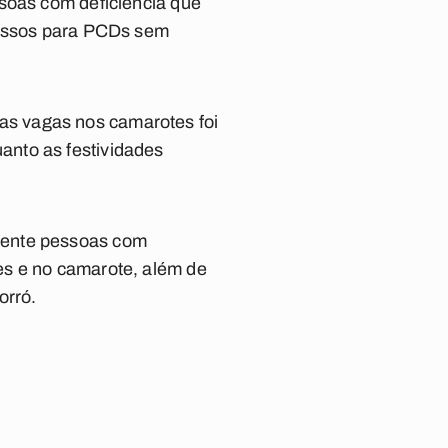
ssoas com deficiência que
gressos para PCDs sem
s vagas nos camarotes foi
anto as festividades
mente pessoas com
es e no camarote, além de
orró.