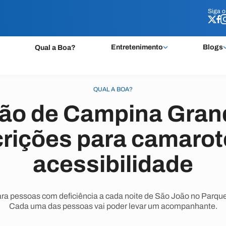
Siga 
Siga 
Entretenimento
Blogs
Qual a Boa?
QUAL A BOA?
ão de Campina Gran
crições para camarot
acessibilidade
ara pessoas com deficiência a cada noite de São João no Parq
Cada uma das pessoas vai poder levar um acompanhante.