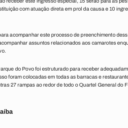
o receber este ingresso especial, 15 serão para as pe
stituição com atuação direta em prol da causa e 10 in
para acompanhar este processo de preenchimento dessa
 acompanhar assuntos relacionados aos camarotes enqu
vo.
Parque do Povo foi estruturado para receber adequada
sso foram colocadas em todas as barracas e restaurant
utras 27 rampas ao redor de todo o Quartel General do F
raíba