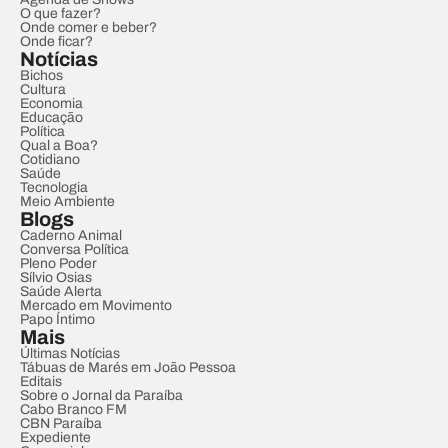
O que fazer?
Onde comer e beber?
Onde ficar?
Notícias
Bichos
Cultura
Economia
Educação
Política
Qual a Boa?
Cotidiano
Saúde
Tecnologia
Meio Ambiente
Blogs
Caderno Animal
Conversa Política
Pleno Poder
Sílvio Osias
Saúde Alerta
Mercado em Movimento
Papo Íntimo
Mais
Últimas Notícias
Tábuas de Marés em João Pessoa
Editais
Sobre o Jornal da Paraíba
Cabo Branco FM
CBN Paraíba
Expediente