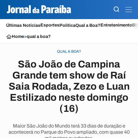
Esportes
Entretenimento
Bl
Últimas Notícias
Política
Qual a Boa?
Home
>
qual a boa?
QUAL A BOA?
São João de Campina
Grande tem show de Raí
Saia Rodada, Zezo e Luan
Estilizado neste domingo
(16)
Maior São João do Mundo terá 33 dias de duração e
acontecerá no Parque do Povo ampliado, com quase 40