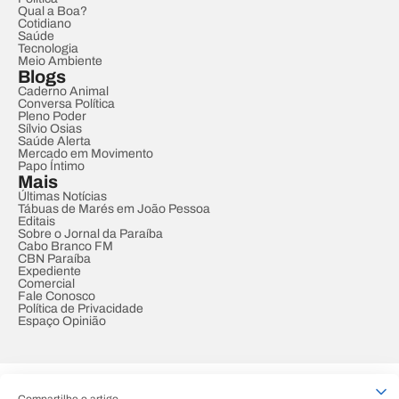
Qual a Boa?
Cotidiano
Saúde
Tecnologia
Meio Ambiente
Blogs
Caderno Animal
Conversa Política
Pleno Poder
Sílvio Osias
Saúde Alerta
Mercado em Movimento
Papo Íntimo
Mais
Últimas Notícias
Tábuas de Marés em João Pessoa
Editais
Sobre o Jornal da Paraíba
Cabo Branco FM
CBN Paraíba
Expediente
Comercial
Fale Conosco
Política de Privacidade
Espaço Opinião
© REDE PARAÍBA DE COMUNICAÇÃO
Compartilhe o artigo