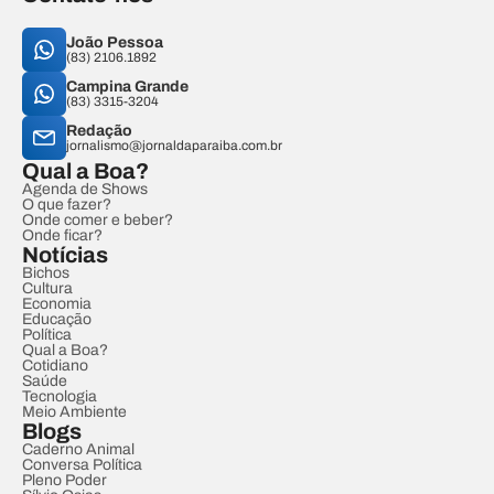
João Pessoa
(83) 2106.1892
Campina Grande
(83) 3315-3204
Redação
jornalismo@jornaldaparaiba.com.br
Qual a Boa?
Agenda de Shows
O que fazer?
Onde comer e beber?
Onde ficar?
Notícias
Bichos
Cultura
Economia
Educação
Política
Qual a Boa?
Cotidiano
Saúde
Tecnologia
Meio Ambiente
Blogs
Caderno Animal
Conversa Política
Pleno Poder