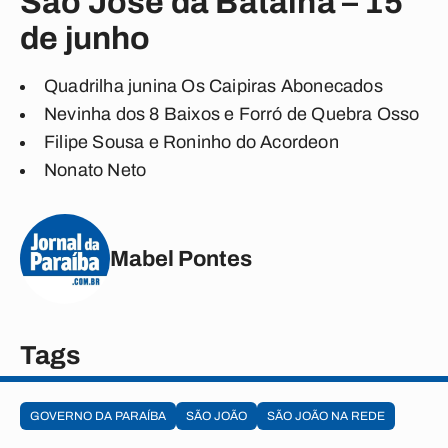
São José da Batalha – 15
de junho
Quadrilha junina Os Caipiras Abonecados
Nevinha dos 8 Baixos e Forró de Quebra Osso
Filipe Sousa e Roninho do Acordeon
Nonato Neto
Mabel Pontes
Tags
GOVERNO DA PARAÍBA
SÃO JOÃO
SÃO JOÃO NA REDE