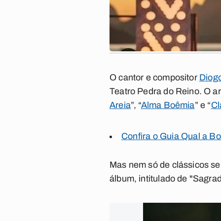
O cantor e compositor
Diog
Teatro Pedra do Reino. O art
Areia
”, “
Alma Boêmia
” e “
Cl
Confira o Guia Qual a B
Mas nem só de clássicos se 
álbum, intitulado de "Sagra