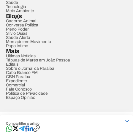
Saúde
Tecnologia
Meio Ambiente
Blogs
Caderno Animal
Conversa Política
Pleno Poder
Sílvio Osias
Saúde Alerta
Mercado em Movimento
Papo Íntimo
Mais
Últimas Notícias
Tábuas de Marés em João Pessoa
Editais
Sobre o Jornal da Paraíba
Cabo Branco FM
CBN Paraíba
Expediente
Comercial
Fale Conosco
Política de Privacidade
Espaço Opinião
© REDE PARAÍBA DE COMUNICAÇÃO
Compartilhe o artigo
Developed by
Designed by