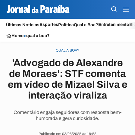
Esportes
Entretenimento
Bl
Últimas Notícias
Política
Qual a Boa?
Home
>
qual a boa?
QUAL A BOA?
'Advogado de Alexandre
de Moraes': STF comenta
em vídeo de Mizael Silva e
interação viraliza
Comentário engaja seguidores com resposta bem-
humorada e gera curiosidade.
Publicado em 03/06/2025 às 18:58