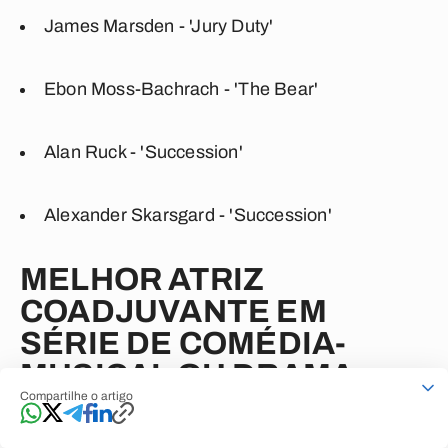
James Marsden - 'Jury Duty'
Ebon Moss-Bachrach - 'The Bear'
Alan Ruck - 'Succession'
Alexander Skarsgard - 'Succession'
MELHOR ATRIZ
COADJUVANTE EM
SÉRIE DE COMÉDIA-
MUSICAL OU DRAMA
Compartilhe o artigo
Elizabeth Debicki - 'The Crown'