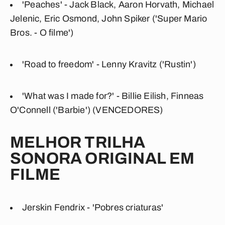
'Peaches' - Jack Black, Aaron Horvath, Michael
Jelenic, Eric Osmond, John Spiker ('Super Mario
Bros. - O filme')
'Road to freedom' - Lenny Kravitz ('Rustin')
'What was I made for?' - Billie Eilish, Finneas
O'Connell ('Barbie') (VENCEDORES)
MELHOR TRILHA
SONORA ORIGINAL EM
FILME
Jerskin Fendrix - 'Pobres criaturas'