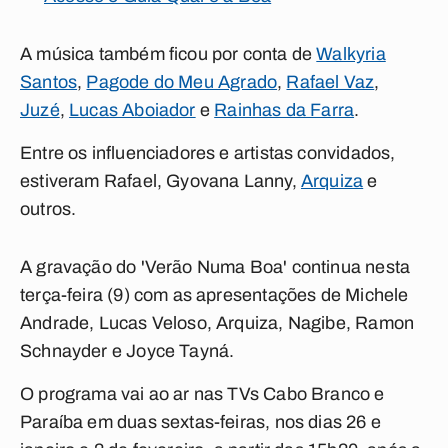
A música também ficou por conta de
Walkyria
Santos
,
Pagode do Meu Agrado
,
Rafael Vaz
,
Juzé
,
Lucas Aboiador
e
Rainhas da Farra
.
Entre os influenciadores e artistas convidados,
estiveram Rafael, Gyovana Lanny,
Arquiza
e
outros.
A gravação do 'Verão Numa Boa' continua nesta
terça-feira (9) com as apresentações de Michele
Andrade, Lucas Veloso, Arquiza, Nagibe, Ramon
Schnayder e Joyce Tayná.
O programa vai ao ar nas TVs Cabo Branco e
Paraíba em duas sextas-feiras, nos dias 26 e