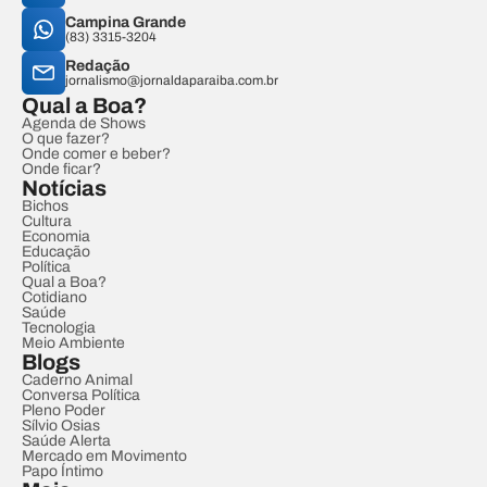
Campina Grande
(83) 3315-3204
Redação
jornalismo@jornaldaparaiba.com.br
Qual a Boa?
Agenda de Shows
O que fazer?
Onde comer e beber?
Onde ficar?
Notícias
Bichos
Cultura
Economia
Educação
Política
Qual a Boa?
Cotidiano
Saúde
Tecnologia
Meio Ambiente
Blogs
Caderno Animal
Conversa Política
Pleno Poder
Sílvio Osias
Saúde Alerta
Mercado em Movimento
Papo Íntimo