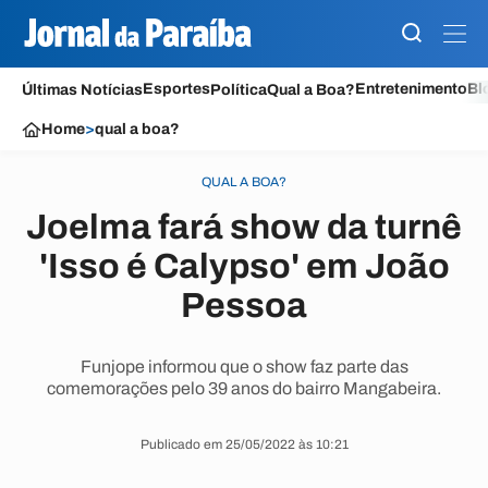
Esportes
Entretenimento
Bl
Últimas Notícias
Política
Qual a Boa?
Home
>
qual a boa?
QUAL A BOA?
Joelma fará show da turnê
'Isso é Calypso' em João
Pessoa
Funjope informou que o show faz parte das
comemorações pelo 39 anos do bairro Mangabeira.
Publicado em 25/05/2022 às 10:21