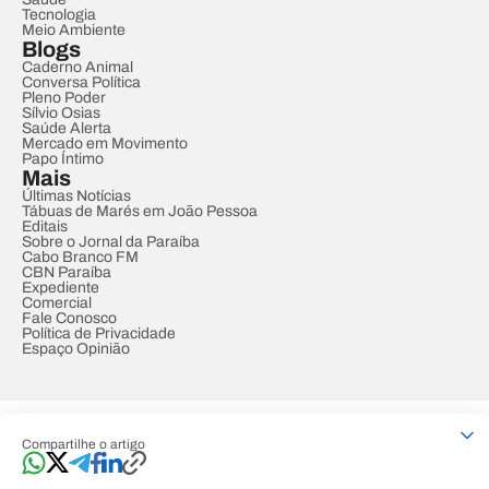
Tecnologia
Meio Ambiente
Blogs
Caderno Animal
Conversa Política
Pleno Poder
Sílvio Osias
Saúde Alerta
Mercado em Movimento
Papo Íntimo
Mais
Últimas Notícias
Tábuas de Marés em João Pessoa
Editais
Sobre o Jornal da Paraíba
Cabo Branco FM
CBN Paraíba
Expediente
Comercial
Fale Conosco
Política de Privacidade
Espaço Opinião
© REDE PARAÍBA DE COMUNICAÇÃO
Compartilhe o artigo
Developed by
Designed by