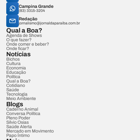
Campina Grande
(83) 3315-3204
Redação
jornalismo@jornaldaparaiba.com.br
Qual a Boa?
Agenda de Shows
O que fazer?
Onde comer e beber?
Onde ficar?
Notícias
Bichos
Cultura
Economia
Educação
Política
Qual a Boa?
Cotidiano
Saúde
Tecnologia
Meio Ambiente
Blogs
Caderno Animal
Conversa Política
Pleno Poder
Sílvio Osias
Saúde Alerta
Mercado em Movimento
Papo Íntimo