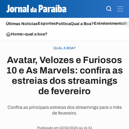
Esportes
Entretenimento
Bl
Últimas Notícias
Política
Qual a Boa?
Home
>
qual a boa?
QUAL A BOA?
Avatar, Velozes e Furiosos
10 e As Marvels: confira as
estreias dos streamings
de fevereiro
Confira as principais estreias dos streamings para o mês
de fevereiro.
Publicado em 02/02/2024 às 14:51