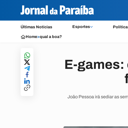
Esportes
Últimas Notícias
Política
Home
>
qual a boa?
E-games: 
João Pessoa irá sediar as sem