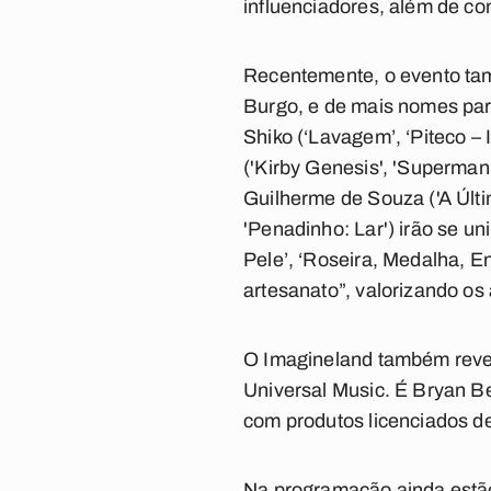
influenciadores, além de co
Recentemente, o evento tam
Burgo, e de mais nomes para
Shiko (‘Lavagem’, ‘Piteco – 
('Kirby Genesis', 'Superman 
Guilherme de Souza ('A Últi
'Penadinho: Lar') irão se u
Pele’, ‘Roseira, Medalha, E
artesanato”, valorizando os 
O Imagineland também revel
Universal Music. É Bryan Beh
com produtos licenciados de
Na programação ainda estão 