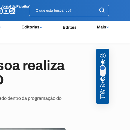
o
o
Jornal da Paraíba
Jornal da Paraíba
Editorias
Mais
Editais
oa realiza
O
izado dentro da programação do