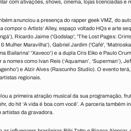
ntar com ativações, shows, cinema, lojas licenciadas e m
bém anunciou a presença do rapper geek VMZ, do autor d
 compor o Artists’ Alley, espaço voltado HQs e arte se
Ingá’), Ricardo Jaime ('Godslap', 'The Lost Pages: Crim
& Mulher Maravilha'), Gabriel Jardim ('Café', 'Matrioska'
ma Bailarina' 'Xaveco') e a dupla Cris Eiko e Paulo Cru
nir a nomes como Ivan Reis (‘Aquaman’, ‘Superman’), Je
ngenho’) e Alzir Alves (Rascunho Studio). O evento terá
artistas regionais.
ou a primeira atração musical da sua programação, fru
r, do hit ‘A vida é boa com você’. A parceria também inc
 artistas da gravadora.
as influencers brasileiras Bibi Tatto e Bianca Alencar,