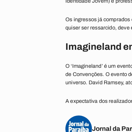
Identidade Jovem) e profess
Os ingressos já comprados 
quiser ser ressarcido, deve
Imagineland e
O ‘Imagineland’ é um evento
de Convenções. O evento de
universo. David Ramsey, ato
A expectativa dos realizador
Jornal da Pa