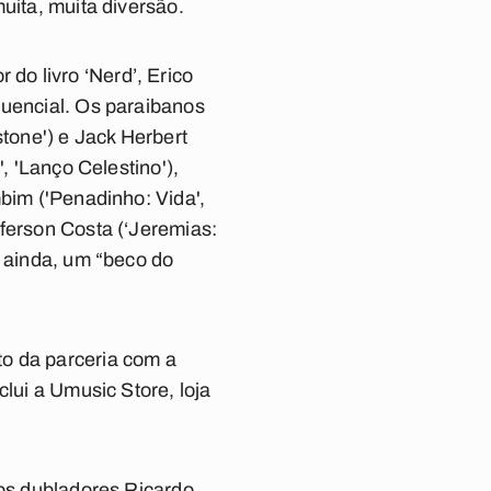
uita, muita diversão.
o livro ‘Nerd’, Erico
quencial. Os paraibanos
stone') e Jack Herbert
, 'Lanço Celestino'),
mbim ('Penadinho: Vida',
fferson Costa (‘Jeremias:
, ainda, um “beco do
to da parceria com a
lui a Umusic Store, loja
 os dubladores Ricardo