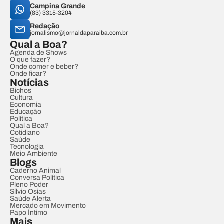
Campina Grande
(83) 3315-3204
Redação
jornalismo@jornaldaparaiba.com.br
Qual a Boa?
Agenda de Shows
O que fazer?
Onde comer e beber?
Onde ficar?
Notícias
Bichos
Cultura
Economia
Educação
Política
Qual a Boa?
Cotidiano
Saúde
Tecnologia
Meio Ambiente
Blogs
Caderno Animal
Conversa Política
Pleno Poder
Sílvio Osias
Saúde Alerta
Mercado em Movimento
Papo Íntimo
Mais