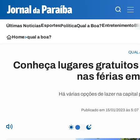
Esportes
Entretenimento
Bl
Últimas Notícias
Política
Qual a Boa?
Home
>
qual a boa?
QUAL 
Conheça lugares gratuitos
nas férias e
Há várias opções de lazer na capital 
Publicado em 15/01/2023 às 5:07 