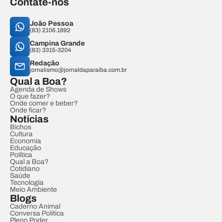
Contate-nos
João Pessoa
(83) 2106.1892
Campina Grande
(83) 3315-3204
Redação
jornalismo@jornaldaparaiba.com.br
Qual a Boa?
Agenda de Shows
O que fazer?
Onde comer e beber?
Onde ficar?
Notícias
Bichos
Cultura
Economia
Educação
Política
Qual a Boa?
Cotidiano
Saúde
Tecnologia
Meio Ambiente
Blogs
Caderno Animal
Conversa Política
Pleno Poder