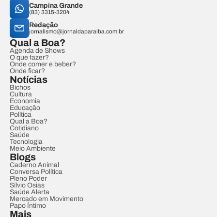
Campina Grande
(83) 3315-3204
Redação
jornalismo@jornaldaparaiba.com.br
Qual a Boa?
Agenda de Shows
O que fazer?
Onde comer e beber?
Onde ficar?
Notícias
Bichos
Cultura
Economia
Educação
Política
Qual a Boa?
Cotidiano
Saúde
Tecnologia
Meio Ambiente
Blogs
Caderno Animal
Conversa Política
Pleno Poder
Sílvio Osias
Saúde Alerta
Mercado em Movimento
Papo Íntimo
Mais