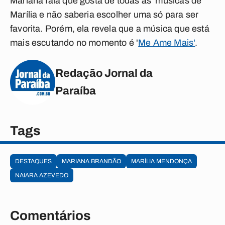
Mariana fala que gosta de todas as músicas de
Marília e não saberia escolher uma só para ser
favorita. Porém, ela revela que a música que está
mais escutando no momento é '
Me Ame Mais'
.
Redação Jornal da
Paraíba
Tags
DESTAQUES
MARIANA BRANDÃO
MARÍLIA MENDONÇA
NAIARA AZEVEDO
Comentários