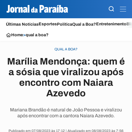
Esportes
Entretenimento
Bl
Últimas Notícias
Política
Qual a Boa?
Home
>
qual a boa?
QUAL A BOA?
Marília Mendonça: quem é
a sósia que viralizou após
encontro com Naiara
Azevedo
Mariana Brandão é natural de João Pessoa e viralizou
após encontrar com a cantora Naiara Azevedo.
Publicado em 07/08/2023 às 17:12 | Atualizado em 08/08/2023 às 7:56