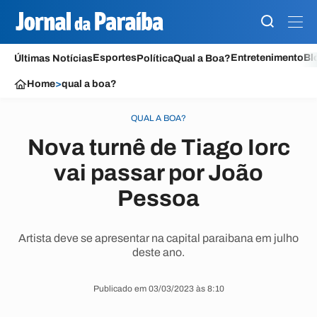
Esportes
Entretenimento
Bl
Últimas Notícias
Política
Qual a Boa?
Home
>
qual a boa?
QUAL A BOA?
Nova turnê de Tiago Iorc
vai passar por João
Pessoa
Artista deve se apresentar na capital paraibana em julho
deste ano.
Publicado em 03/03/2023 às 8:10