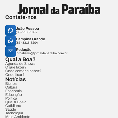
Contate-nos
João Pessoa
(83) 2106.1892
Campina Grande
(83) 3315-3204
Redação
jornalismo@jornaldaparaiba.com.br
Qual a Boa?
Agenda de Shows
O que fazer?
Onde comer e beber?
Onde ficar?
Notícias
Bichos
Cultura
Economia
Educação
Política
Qual a Boa?
Cotidiano
Saúde
Tecnologia
Meio Ambiente