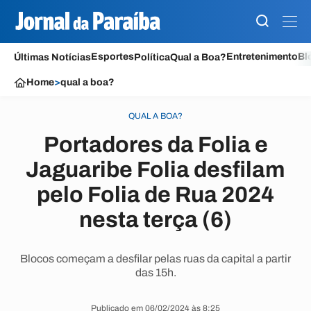
Esportes
Entretenimento
Bl
Últimas Notícias
Política
Qual a Boa?
Home
>
qual a boa?
QUAL A BOA?
Portadores da Folia e
Jaguaribe Folia desfilam
pelo Folia de Rua 2024
nesta terça (6)
Blocos começam a desfilar pelas ruas da capital a partir
das 15h.
Publicado em 06/02/2024 às 8:25