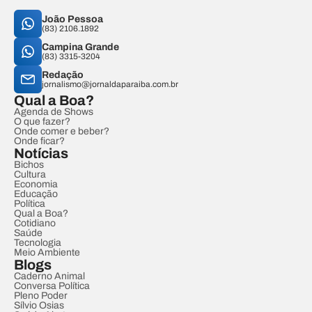
João Pessoa
(83) 2106.1892
Campina Grande
(83) 3315-3204
Redação
jornalismo@jornaldaparaiba.com.br
Qual a Boa?
Agenda de Shows
O que fazer?
Onde comer e beber?
Onde ficar?
Notícias
Bichos
Cultura
Economia
Educação
Política
Qual a Boa?
Cotidiano
Saúde
Tecnologia
Meio Ambiente
Blogs
Caderno Animal
Conversa Política
Pleno Poder
Sílvio Osias