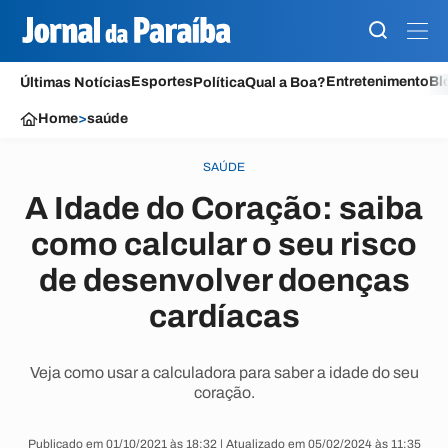
Esportes
Entretenimento
Bl
Últimas Notícias
Política
Qual a Boa?
Home
>
saúde
SAÚDE
A Idade do Coração: saiba
como calcular o seu risco
de desenvolver doenças
cardíacas
Veja como usar a calculadora para saber a idade do seu
coração.
Publicado em 01/10/2021 às 18:32 | Atualizado em 05/02/2024 às 11:35