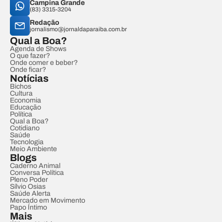
Campina Grande
(83) 3315-3204
Redação
jornalismo@jornaldaparaiba.com.br
Qual a Boa?
Agenda de Shows
O que fazer?
Onde comer e beber?
Onde ficar?
Notícias
Bichos
Cultura
Economia
Educação
Política
Qual a Boa?
Cotidiano
Saúde
Tecnologia
Meio Ambiente
Blogs
Caderno Animal
Conversa Política
Pleno Poder
Sílvio Osias
Saúde Alerta
Mercado em Movimento
Papo Íntimo
Mais