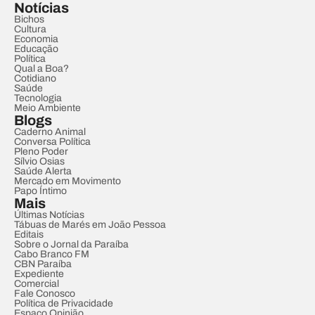
Notícias
Bichos
Cultura
Economia
Educação
Política
Qual a Boa?
Cotidiano
Saúde
Tecnologia
Meio Ambiente
Blogs
Caderno Animal
Conversa Política
Pleno Poder
Sílvio Osias
Saúde Alerta
Mercado em Movimento
Papo Íntimo
Mais
Últimas Notícias
Tábuas de Marés em João Pessoa
Editais
Sobre o Jornal da Paraíba
Cabo Branco FM
CBN Paraíba
Expediente
Comercial
Fale Conosco
Política de Privacidade
Espaço Opinião