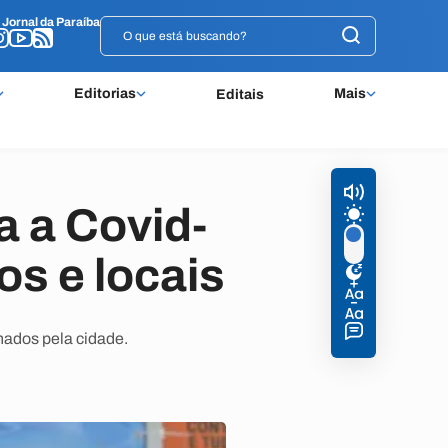
o
o
Jornal da Paraíba
Jornal da Paraíba
Editorias
Mais
Editais
 a Covid-
os e locais
hados pela cidade.