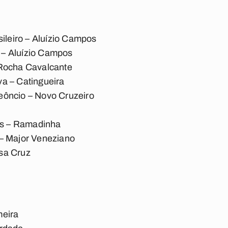
sileiro – Aluízio Campos
– Aluízio Campos
 Rocha Cavalcante
a – Catingueira
eôncio – Novo Cruzeiro
s – Ramadinha
– Major Veneziano
sa Cruz
meira