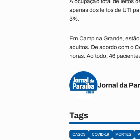
A ocupação total de leitos d
apenas dos leitos de UTI p
3%.
Em Campina Grande, estão o
adultos. De acordo com o Ce
horas. Ao todo, 46 paciente
Jornal da Pa
Tags
CASOS
COVID-19
MORTES
P