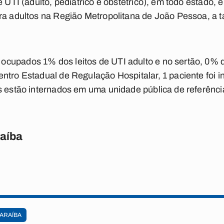
e UTI (adulto, pediátrico e obstétrico), em todo estado
ara adultos na Região Metropolitana de João Pessoa, a 
cupados 1% dos leitos de UTI adulto e no sertão, 0% d
ntro Estadual de Regulação Hospitalar, 1 paciente foi i
s estão internados em uma unidade pública de referênci
raíba
ARAÍBA