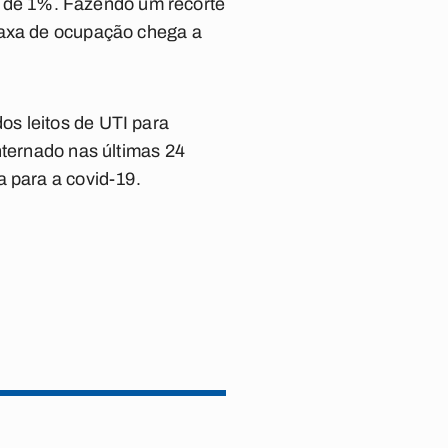
, é de 1%. Fazendo um recorte
taxa de ocupação chega a
os leitos de UTI para
nternado nas últimas 24
a para a covid-19.