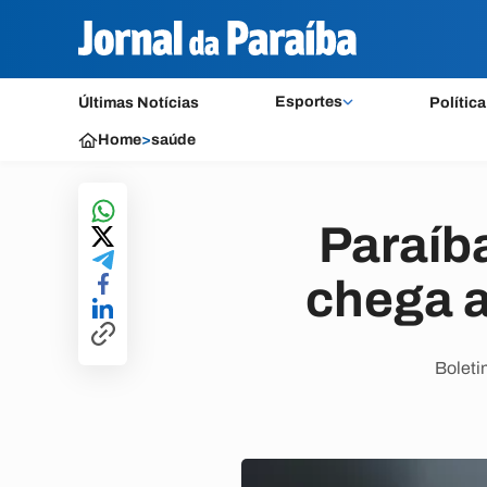
Esportes
Últimas Notícias
Política
Home
>
saúde
Paraíb
chega a
Boleti