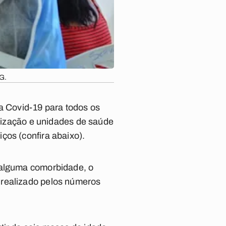
G.
 a Covid-19 para todos os
unização e unidades de saúde
viços
(confira abaixo)
.
m alguma comorbidade, o
 realizado pelos números