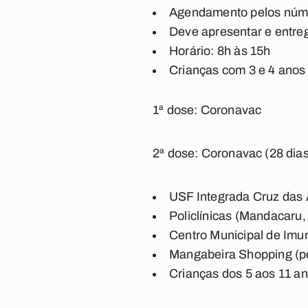
Agendamento pelos núme
Deve apresentar e entre
Horário: 8h às 15h
Crianças com 3 e 4 ano
1ª dose: Coronavac
2ª dose: Coronavac (28 dias
USF Integrada Cruz das A
Policlínicas (Mandacaru,
Centro Municipal de Imun
Mangabeira Shopping (pe
Crianças dos 5 aos 11 