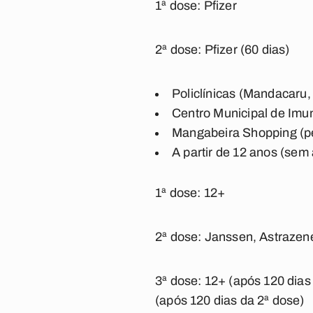
1ª dose: Pfizer
2ª dose: Pfizer (60 dias)
Policlínicas (Mandacaru,
Centro Municipal de Imun
Mangabeira Shopping (pe
A partir de 12 anos (se
1ª
dose: 12+
2ª dose: Janssen, Astrazenec
3ª dose: 12+ (após 120 dias
(após 120 dias da 2ª dose)