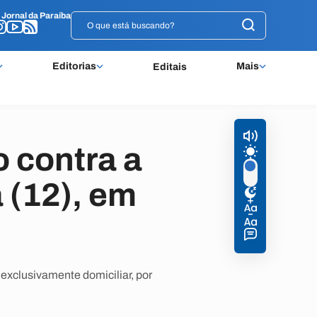
o
o
Jornal da Paraíba
Jornal da Paraíba
Editorias
Mais
Editais
o contra a
 (12), em
exclusivamente domiciliar, por