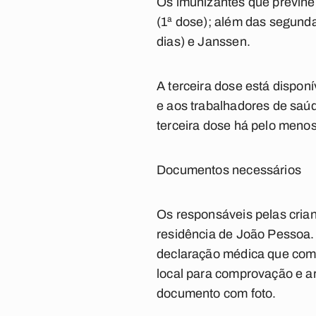
Os imunizantes que previnem
(1ª dose); além das segunda
dias) e Janssen.
A terceira dose está dispon
e aos trabalhadores de saúd
terceira dose há pelo menos
Documentos necessários
Os responsáveis pelas cria
residência de João Pessoa.
declaração médica que comp
local para comprovação e a
documento com foto.