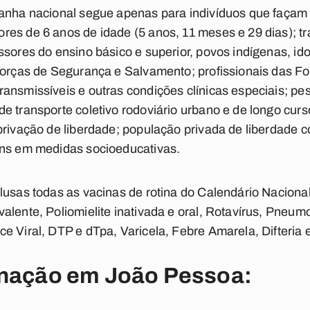
anha nacional segue apenas para indivíduos que façam pa
res de 6 anos de idade (5 anos, 11 meses e 29 dias); t
ssores do ensino básico e superior, povos indígenas, id
 Forças de Segurança e Salvamento; profissionais das 
ansmissíveis e outras condições clínicas especiais; pe
e transporte coletivo rodoviário urbano e de longo curs
privação de liberdade; população privada de liberdade 
ens em medidas socioeducativas.
lusas todas as vacinas de rotina do Calendário Naciona
alente, Poliomielite inativada e oral, Rotavírus, Pneu
e Viral, DTP e dTpa, Varicela, Febre Amarela, Difteria 
inação em João Pessoa: