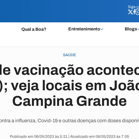
Siga 
Siga 
Entretenimento
Blogs
Qual a Boa?
SAÚDE
 de vacinação aconte
); veja locais em Joã
Campina Grande
ontra a influenza, Covid-19 e outras doenças com doses disponív
Publicado em 06/05/2023 às 5:21 | Atualizado em 06/05/2023 às 7:05