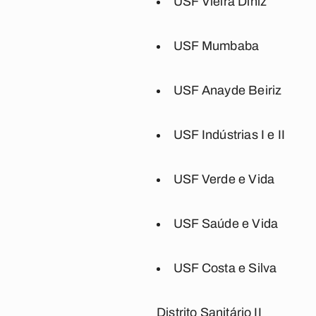
USF Vieira Diniz
USF Mumbaba
USF Anayde Beiriz
USF Indústrias I e II
USF Verde e Vida
USF Saúde e Vida
USF Costa e Silva
Distrito Sanitário II