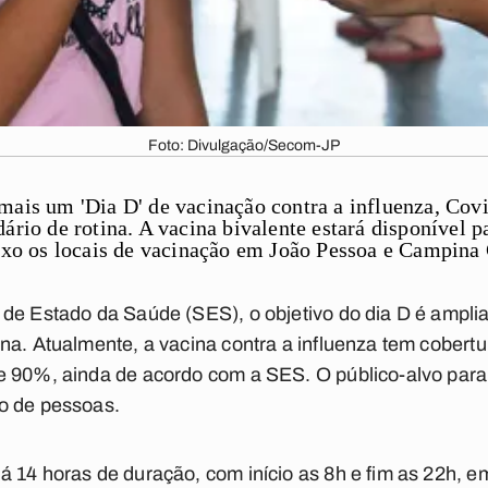
Foto: Divulgação/Secom-JP
mais um 'Dia D' de vacinação contra a influenza, Cov
ário de rotina. A vacina bivalente estará disponível 
ixo os locais de vacinação em
João Pessoa
e
Campina 
de Estado da Saúde (SES), o objetivo do dia D é ampliar
na. Atualmente, a vacina contra a influenza tem cober
e 90%, ainda de acordo com a SES. O público-alvo par
o de pessoas.
á 14 horas de duração, com início as 8h e fim as 22h, 