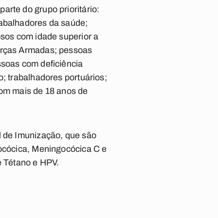
rte do grupo prioritário:
rabalhadores da saúde;
osos com idade superior a
Forças Armadas; pessoas
ssoas com deficiência
o; trabalhadores portuários;
com mais de 18 anos de
l de Imunização, que são
mocócica, Meningocócica C e
e Tétano e HPV.