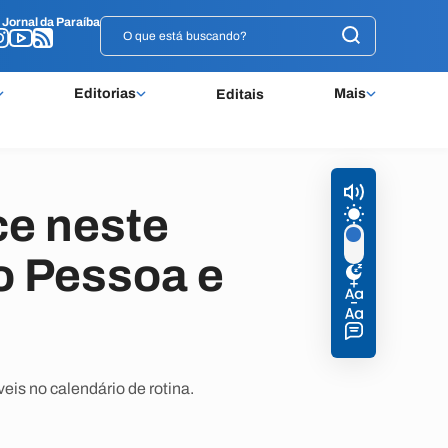
o
o
Jornal da Paraíba
Jornal da Paraíba
Editorias
Mais
Editais
ce neste
o Pessoa e
eis no calendário de rotina.