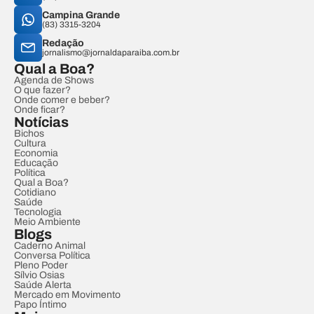
Campina Grande
(83) 3315-3204
Redação
jornalismo@jornaldaparaiba.com.br
Qual a Boa?
Agenda de Shows
O que fazer?
Onde comer e beber?
Onde ficar?
Notícias
Bichos
Cultura
Economia
Educação
Política
Qual a Boa?
Cotidiano
Saúde
Tecnologia
Meio Ambiente
Blogs
Caderno Animal
Conversa Política
Pleno Poder
Sílvio Osias
Saúde Alerta
Mercado em Movimento
Papo Íntimo