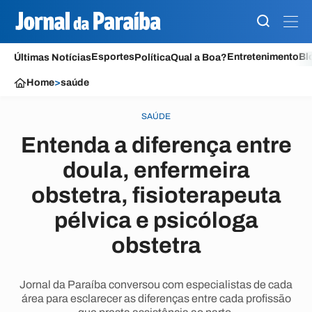
Esportes
Entretenimento
Bl
Últimas Notícias
Política
Qual a Boa?
Home
>
saúde
SAÚDE
Entenda a diferença entre
doula, enfermeira
obstetra, fisioterapeuta
pélvica e psicóloga
obstetra
Jornal da Paraíba conversou com especialistas de cada
área para esclarecer as diferenças entre cada profissão