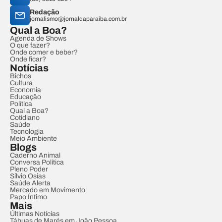
Redação
jornalismo@jornaldaparaiba.com.br
Qual a Boa?
Agenda de Shows
O que fazer?
Onde comer e beber?
Onde ficar?
Notícias
Bichos
Cultura
Economia
Educação
Política
Qual a Boa?
Cotidiano
Saúde
Tecnologia
Meio Ambiente
Blogs
Caderno Animal
Conversa Política
Pleno Poder
Sílvio Osias
Saúde Alerta
Mercado em Movimento
Papo Íntimo
Mais
Últimas Notícias
Tábuas de Marés em João Pessoa