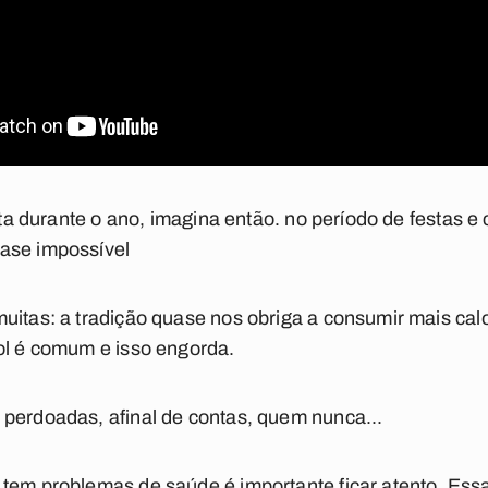
ieta durante o ano, imagina então. no período de festas 
ase impossível
uitas: a tradição quase nos obriga a consumir mais cal
l é comum e isso engorda.
perdoadas, afinal de contas, quem nunca...
tem problemas de saúde é importante ficar atento. Ess