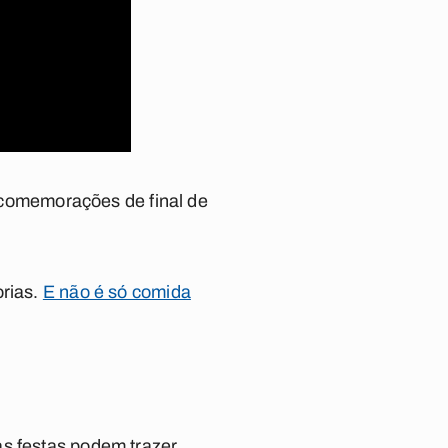
e comemorações de final de
orias.
E não é só comida
as festas podem trazer