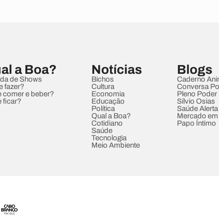
al a Boa?
Notícias
Blogs
da de Shows
Bichos
Caderno Ani
e fazer?
Cultura
Conversa Pol
 comer e beber?
Economia
Pleno Poder
 ficar?
Educação
Sílvio Osias
Política
Saúde Alerta
Qual a Boa?
Mercado em
Cotidiano
Papo Íntimo
Saúde
Tecnologia
Meio Ambiente