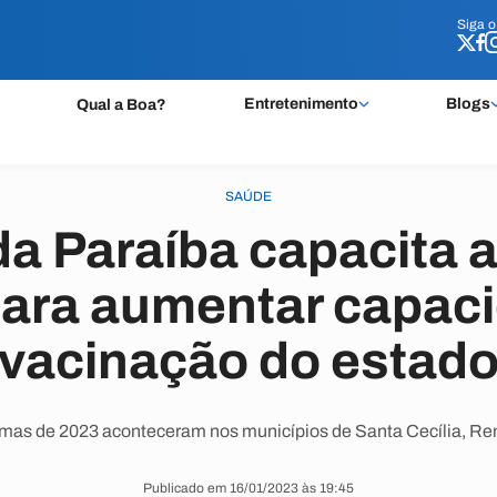
Siga 
Siga 
Entretenimento
Blogs
Qual a Boa?
SAÚDE
a Paraíba capacita 
ara aumentar capac
vacinação do estad
rmas de 2023 aconteceram nos municípios de Santa Cecília, Rem
Publicado em 16/01/2023 às 19:45