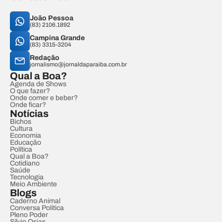
João Pessoa
(83) 2106.1892
Campina Grande
(83) 3315-3204
Redação
jornalismo@jornaldaparaiba.com.br
Qual a Boa?
Agenda de Shows
O que fazer?
Onde comer e beber?
Onde ficar?
Notícias
Bichos
Cultura
Economia
Educação
Política
Qual a Boa?
Cotidiano
Saúde
Tecnologia
Meio Ambiente
Blogs
Caderno Animal
Conversa Política
Pleno Poder
Sílvio Osias