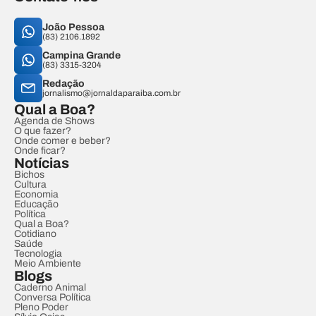
João Pessoa
(83) 2106.1892
Campina Grande
(83) 3315-3204
Redação
jornalismo@jornaldaparaiba.com.br
Qual a Boa?
Agenda de Shows
O que fazer?
Onde comer e beber?
Onde ficar?
Notícias
Bichos
Cultura
Economia
Educação
Política
Qual a Boa?
Cotidiano
Saúde
Tecnologia
Meio Ambiente
Blogs
Caderno Animal
Conversa Política
Pleno Poder