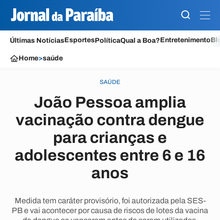
Esportes
Entretenimento
Bl
Últimas Notícias
Política
Qual a Boa?
Home
>
saúde
SAÚDE
João Pessoa amplia
vacinação contra dengue
para crianças e
adolescentes entre 6 e 16
anos
Medida tem caráter provisório, foi autorizada pela SES-
PB e vai acontecer por causa de riscos de lotes da vacina