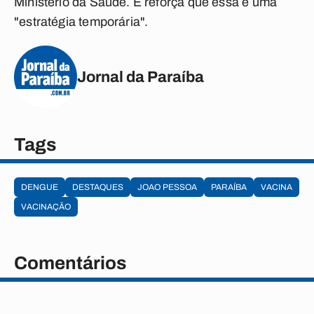
Ministério da Saúde. E reforça que essa é uma
"estratégia temporária".
Jornal da Paraíba
Tags
DENGUE
DESTAQUES
JOAO PESSOA
PARAÍBA
VACINA
VACINAÇÃO
Comentários