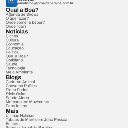
jornalismo@jornaldaparaiba.com.br
Qual a Boa?
Agenda de Shows
O que fazer?
Onde comer e beber?
Onde ficar?
Notícias
Bichos
Cultura
Economia
Educação
Política
Qual a Boa?
Cotidiano
Saúde
Tecnologia
Meio Ambiente
Blogs
Caderno Animal
Conversa Política
Pleno Poder
Sílvio Osias
Saúde Alerta
Mercado em Movimento
Papo Íntimo
Mais
Últimas Notícias
Tábuas de Marés em João Pessoa
Editais
Sobre o Jornal da Paraíba