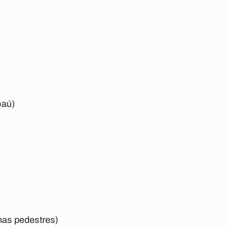
baú)
as pedestres)