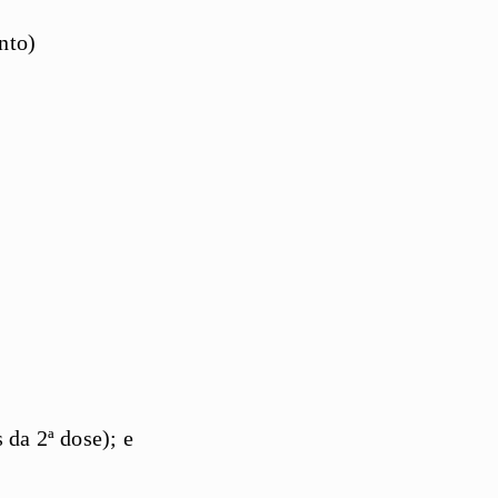
nto)
 da 2ª dose); e