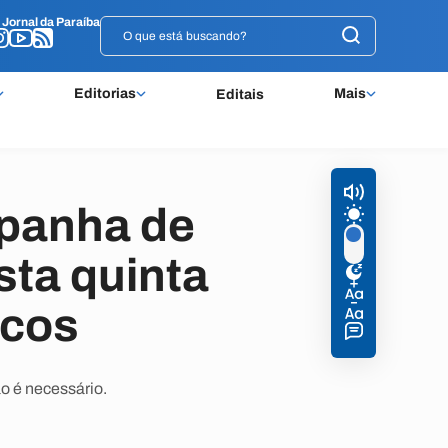
o
o
Jornal da Paraíba
Jornal da Paraíba
Editorias
Mais
Editais
panha de
sta quinta
icos
o é necessário.