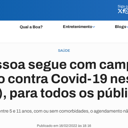
Siga 
Siga 
Entretenimento
Blogs
Qual a Boa?
SAÚDE
ssoa segue com cam
 contra Covid-19 ne
), para todos os públ
entre 5 e 11 anos, com ou sem comorbidades, o agendamento nã
Publicado em 16/02/2022 às 18:16