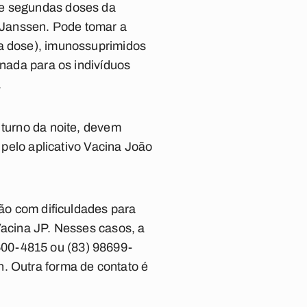
de segundas doses da
e Janssen. Pode tomar a
da dose), imunossuprimidos
inada para os indivíduos
.
turno da noite
, devem
 pelo aplicativo Vacina
João
tão com dificuldades para
Vacina JP. Nesses casos, a
600-4815 ou (83) 98699-
. Outra forma de contato é