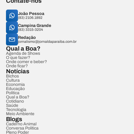
Contate-nos
João Pessoa
(83) 2106.1892
Campina Grande
(83) 3315-3204
Redação
jornalismo@jornaldaparaiba.com.br
Qual a Boa?
Agenda de Shows
O que fazer?
Onde comer e beber?
Onde ficar?
Notícias
Bichos
Cultura
Economia
Educação
Política
Qual a Boa?
Cotidiano
Saúde
Tecnologia
Meio Ambiente
Blogs
Caderno Animal
Conversa Política
Pleno Poder