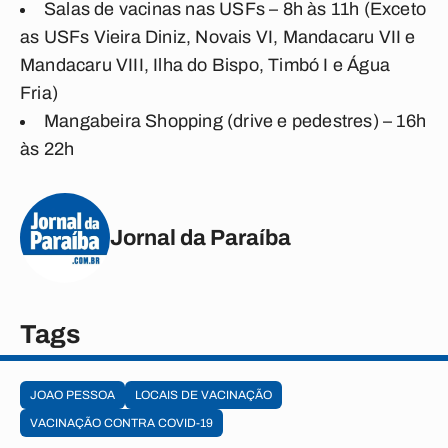
Salas de vacinas nas USFs – 8h às 11h (Exceto
as USFs Vieira Diniz, Novais VI, Mandacaru VII e
Mandacaru VIII, Ilha do Bispo, Timbó I e Água
Fria)
Mangabeira Shopping (drive e pedestres) – 16h
às 22h
Jornal da Paraíba
Tags
JOAO PESSOA
LOCAIS DE VACINAÇÃO
VACINAÇÃO CONTRA COVID-19