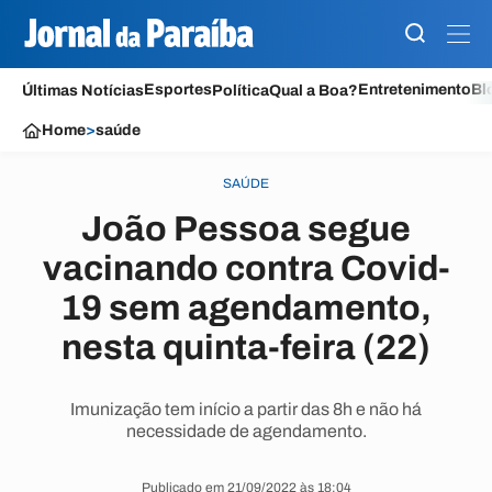
Esportes
Entretenimento
Bl
Últimas Notícias
Política
Qual a Boa?
Home
>
saúde
SAÚDE
João Pessoa segue
vacinando contra Covid-
19 sem agendamento,
nesta quinta-feira (22)
Imunização tem início a partir das 8h e não há
necessidade de agendamento.
Publicado em 21/09/2022 às 18:04