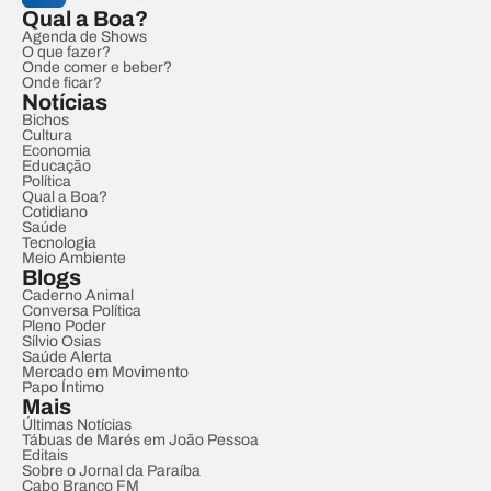
Qual a Boa?
Agenda de Shows
O que fazer?
Onde comer e beber?
Onde ficar?
Notícias
Bichos
Cultura
Economia
Educação
Política
Qual a Boa?
Cotidiano
Saúde
Tecnologia
Meio Ambiente
Blogs
Caderno Animal
Conversa Política
Pleno Poder
Sílvio Osias
Saúde Alerta
Mercado em Movimento
Papo Íntimo
Mais
Últimas Notícias
Tábuas de Marés em João Pessoa
Editais
Sobre o Jornal da Paraíba
Cabo Branco FM