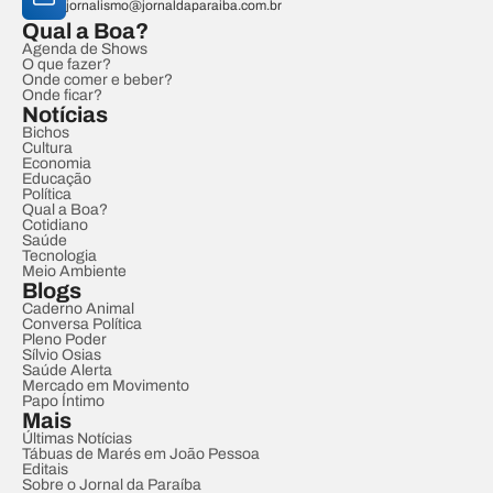
jornalismo@jornaldaparaiba.com.br
Qual a Boa?
Agenda de Shows
O que fazer?
Onde comer e beber?
Onde ficar?
Notícias
Bichos
Cultura
Economia
Educação
Política
Qual a Boa?
Cotidiano
Saúde
Tecnologia
Meio Ambiente
Blogs
Caderno Animal
Conversa Política
Pleno Poder
Sílvio Osias
Saúde Alerta
Mercado em Movimento
Papo Íntimo
Mais
Últimas Notícias
Tábuas de Marés em João Pessoa
Editais
Sobre o Jornal da Paraíba