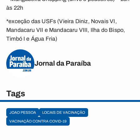
às 22h
*exceção das USFs (Vieira Diniz, Novais VI,
Mandacaru VII e Mandacaru VIII, Ilha do Bispo,
Timbó I e Água Fria)
Jornal da Paraíba
Tags
JOAO PESSOA
LOCAIS DE VACINAÇÃO
VACINAÇÃO CONTRA COVID-19