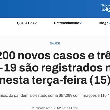
Siga 
Siga 
Entretenimento
Blogs
Qual a Boa?
SAÚDE
200 novos casos e tr
-19 são registrados 
nesta terça-feira (15
nício da pandemia o estado soma 657.099 confirmações e 110.4
Publicado em 15/11/2022 às 17:13